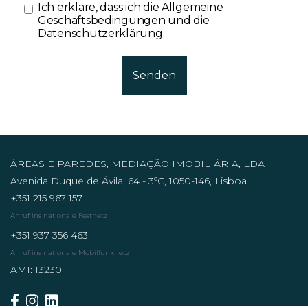
Ich erkläre, dass ich die
Allgemeine
Geschäftsbedingungen und die
Datenschutzerklärung
.
Senden
ÁREAS E PAREDES, MEDIAÇÃO IMOBILIÁRIA, LDA
Avenida Duque de Ávila, 64 - 3ºC, 1050-146, Lisboa
+351 215 967 157
Anruf ins nationale Festnetz
+351 937 356 463
Anruf ins nationale Mobilfunknetz
AMI: 13230